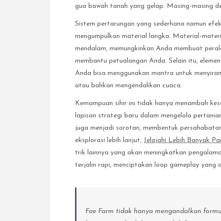
gua bawah tanah yang gelap. Masing-masing de
Sistem pertarungan yang sederhana namun ef
mengumpulkan material langka. Material-materia
mendalam, memungkinkan Anda membuat peralat
membantu petualangan Anda. Selain itu, elemen
Anda bisa menggunakan mantra untuk menyiram 
atau bahkan mengendalikan cuaca.
Kemampuan sihir ini tidak hanya menambah kese
lapisan strategi baru dalam mengelola pertania
juga menjadi sorotan, membentuk persahabatan
eksplorasi lebih lanjut,
Jelajahi Lebih Banyak P
trik lainnya yang akan meningkatkan pengalama
terjalin rapi, menciptakan loop gameplay yang 
Fae Farm tidak hanya mengandalkan formula