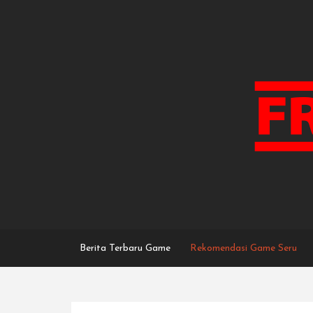
Skip
to
content
Berita Terbaru Game
Rekomendasi Game Seru