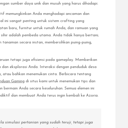
ngan sumber daya unik dan musuh yang harus dihadapi.
ektif memungkinkan Anda menghadapi ancaman dan
l ini sangat penting untuk sistem crafting yang
an baru, furnitur untuk rumah Anda, dan ramuan yang
 sihir adalah pembeda utama. Anda tidak hanya bertani;
tanaman secara instan, membersihkan puing-puing,
ruan tetapi juga efisiensi pada gameplay. Memberikan
n dan eksplorasi Anda. Interaksi dengan penduduk desa
, atau bahkan menemukan cinta. Berbicara tentang
anduan Gaming
di situs kami untuk menemukan tips dan
n bermain Anda secara keseluruhan. Semua elemen ini
adiktif dan membuat Anda terus ingin kembali ke Azoria.
 simulasi pertanian yang sudah teruji, tetapi juga