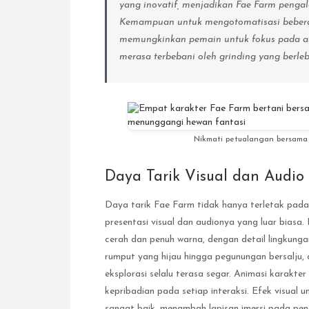
yang inovatif, menjadikan Fae Farm pengal
Kemampuan untuk mengotomatisasi beberap
memungkinkan pemain untuk fokus pada as
merasa terbebani oleh grinding yang berleb
Nikmati petualangan bersama 
Daya Tarik Visual dan Audio
Daya tarik Fae Farm tidak hanya terletak pada
presentasi visual dan audionya yang luar biasa.
cerah dan penuh warna, dengan detail lingkun
rumput yang hijau hingga pegunungan bersalju, 
eksplorasi selalu terasa segar. Animasi karakt
kepribadian pada setiap interaksi. Efek visual u
sangat baik, menambah lapisan imersi pada pen