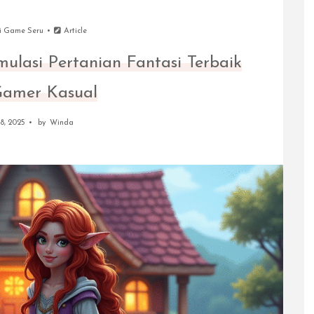
i Game Seru
Article
ulasi Pertanian Fantasi Terbaik
Gamer Kasual
8, 2025
by
Winda