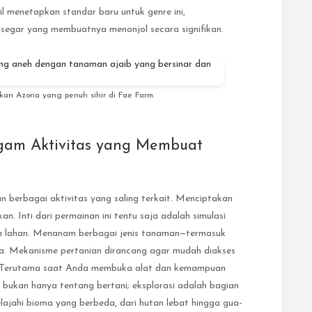
l menetapkan standar baru untuk genre ini,
segar yang membuatnya menonjol secara signifikan.
an Azoria yang penuh sihir di Fae Farm.
gam Aktivitas yang Membuat
an berbagai aktivitas yang saling terkait. Menciptakan
 Inti dari permainan ini tentu saja adalah simulasi
n lahan. Menanam berbagai jenis tanaman—termasuk
ya. Mekanisme pertanian dirancang agar mudah diakses
i. Terutama saat Anda membuka alat dan kemampuan
bukan hanya tentang bertani; eksplorasi adalah bagian
lajahi bioma yang berbeda, dari hutan lebat hingga gua-