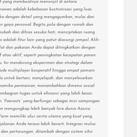
tif yang membuatnya menonjol di antara
nawan adalah kebebasan kustomisasi yang luas.
ka dengan detail yang mengagumkan, mulai dari
an gaya personal. Begitu pula dengan rumah dan
iubah dan dihias sesuka hati, menciptakan ruang
adalah fitur lain yang patut diacungi jempol. Alih-
alat dan pakaian Anda dapat ditingkatkan dengan
tau aktif, seperti peningkatan kecepatan panen
u. Ini mendorong eksperimen dan strategi dalam
de multiplayer kooperatif hingga empat pemain
a untuk bertani, menjelajah, dan menyelesaikan
inamika permainan, menambahkan dimensi sosial
gian tugas untuk efisiensi yang lebih besar.
m “Faecasts” yang berfungsi sebagai misi sampingan
n mengungkap lebih banyak lore dunia Azoria.
arm memiliki alur cerita utama yang kuat yang
lanan Anda terasa lebih berarti. Integrasi mulus
i, dan pertarungan, ditambah dengan sistem sihir