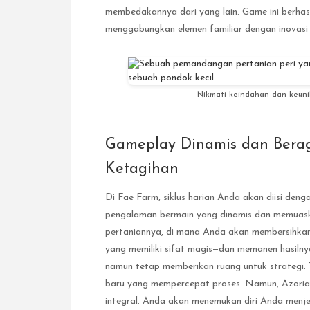
membedakannya dari yang lain. Game ini berhasi
menggabungkan elemen familiar dengan inovasi 
Nikmati keindahan dan keunik
Gameplay Dinamis dan Bera
Ketagihan
Di Fae Farm, siklus harian Anda akan diisi deng
pengalaman bermain yang dinamis dan memuaskan.
pertaniannya, di mana Anda akan membersihka
yang memiliki sifat magis—dan memanen hasiln
namun tetap memberikan ruang untuk strateg
baru yang mempercepat proses. Namun, Azoria 
integral. Anda akan menemukan diri Anda menje