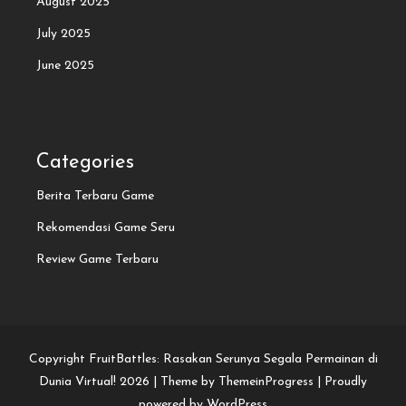
August 2025
July 2025
June 2025
Categories
Berita Terbaru Game
Rekomendasi Game Seru
Review Game Terbaru
Copyright FruitBattles: Rasakan Serunya Segala Permainan di
Dunia Virtual! 2026 |
Theme by ThemeinProgress
|
Proudly
powered by WordPress