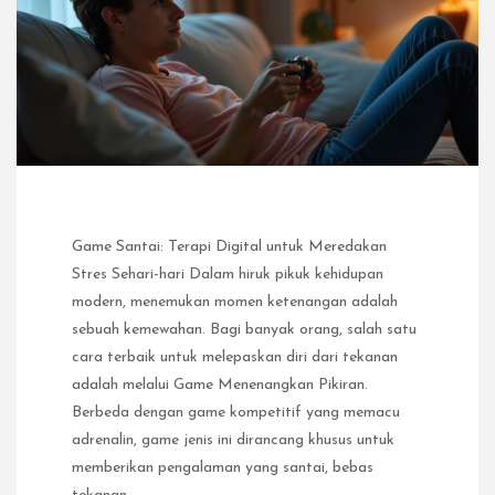
Game Santai: Terapi Digital untuk Meredakan
Stres Sehari-hari Dalam hiruk pikuk kehidupan
modern, menemukan momen ketenangan adalah
sebuah kemewahan. Bagi banyak orang, salah satu
cara terbaik untuk melepaskan diri dari tekanan
adalah melalui Game Menenangkan Pikiran.
Berbeda dengan game kompetitif yang memacu
adrenalin, game jenis ini dirancang khusus untuk
memberikan pengalaman yang santai, bebas