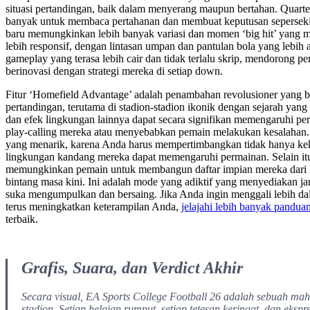
situasi pertandingan, baik dalam menyerang maupun bertahan. Quarter
banyak untuk membaca pertahanan dan membuat keputusan sepersekian
baru memungkinkan lebih banyak variasi dan momen ‘big hit’ yang me
lebih responsif, dengan lintasan umpan dan pantulan bola yang lebih 
gameplay yang terasa lebih cair dan tidak terlalu skrip, mendorong p
berinovasi dengan strategi mereka di setiap down.
Fitur ‘Homefield Advantage’ adalah penambahan revolusioner yang 
pertandingan, terutama di stadion-stadion ikonik dengan sejarah yan
dan efek lingkungan lainnya dapat secara signifikan memengaruhi per
play-calling mereka atau menyebabkan pemain melakukan kesalahan. 
yang menarik, karena Anda harus mempertimbangkan tidak hanya kek
lingkungan kandang mereka dapat memengaruhi permainan. Selain it
memungkinkan pemain untuk membangun daftar impian mereka dari 
bintang masa kini. Ini adalah mode yang adiktif yang menyediakan j
suka mengumpulkan dan bersaing. Jika Anda ingin menggali lebih da
terus meningkatkan keterampilan Anda,
jelajahi lebih banyak pandua
terbaik.
Grafis, Suara, dan Verdict Akhir
Secara visual, EA Sports College Football 26 adalah sebuah ma
stadion. Setiap helaian rumput, setiap tetesan keringat, dan eks