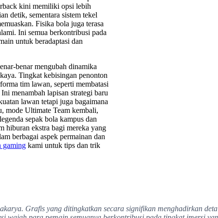
back kini memiliki opsi lebih
 detik, sementara sistem tekel
muaskan. Fisika bola juga terasa
alami. Ini semua berkontribusi pada
emain untuk beradaptasi dan
benar-benar mengubah dinamika
g kaya. Tingkat kebisingan penonton
forma tim lawan, seperti membatasi
Ini menambah lapisan strategi baru
uatan lawan tetapi juga bagaimana
u, mode Ultimate Team kembali,
legenda sepak bola kampus dan
am hiburan ekstra bagi mereka yang
lam berbagai aspek permainan dan
n gaming
kami untuk tips dan trik
hakarya. Grafis yang ditingkatkan secara signifikan menghadirkan de
presi wajah para pemain semuanya berkontribusi pada tingkat imersi ya