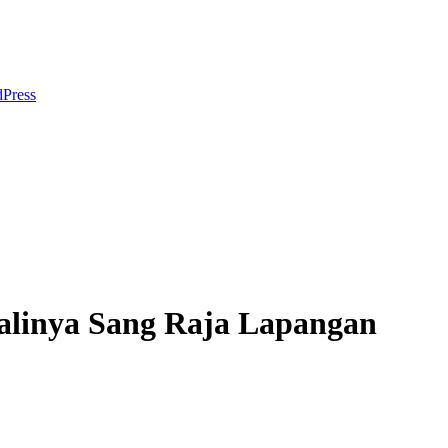
dPress
balinya Sang Raja Lapangan