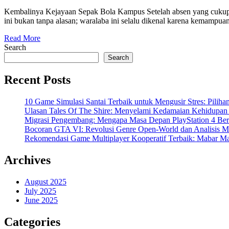
Kembalinya Kejayaan Sepak Bola Kampus Setelah absen yang cukup l
ini bukan tanpa alasan; waralaba ini selalu dikenal karena kemampuan
Read More
Search
Search
Recent Posts
10 Game Simulasi Santai Terbaik untuk Mengusir Stres: Piliha
Ulasan Tales Of The Shire: Menyelami Kedamaian Kehidupan 
Migrasi Pengembang: Mengapa Masa Depan PlayStation 4 Bera
Bocoran GTA VI: Revolusi Genre Open-World dan Analisis 
Rekomendasi Game Multiplayer Kooperatif Terbaik: Mabar Ma
Archives
August 2025
July 2025
June 2025
Categories