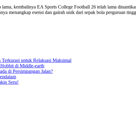
ama, kembalinya EA Sports College Football 26 telah lama dinantika
nya menangkap esensi dan gairah unik dari sepak bola perguruan tinggi,
n Terkurasi untuk Relaksasi Maksimal
Hobbit di Middle-earth
da di Persimpangan Jalan?
Mendalam
kin Seru!