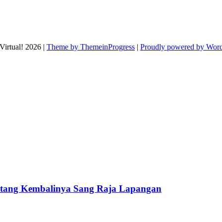
Virtual! 2026 |
Theme by ThemeinProgress
|
Proudly powered by Wor
entang Kembalinya Sang Raja Lapangan