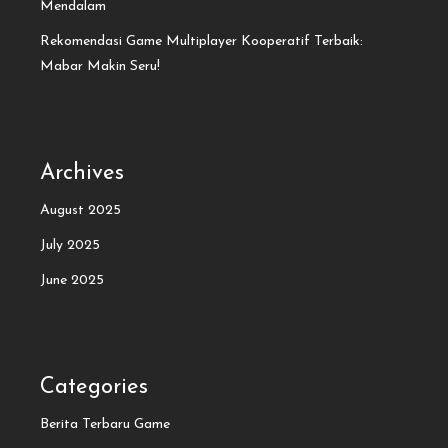
Mendalam
Rekomendasi Game Multiplayer Kooperatif Terbaik:
Mabar Makin Seru!
Archives
August 2025
July 2025
June 2025
Categories
Berita Terbaru Game