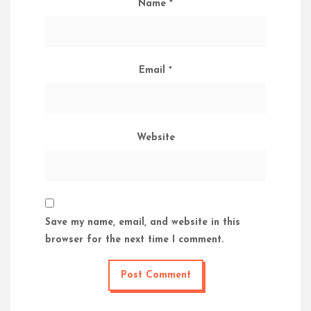
Name
*
Email
*
Website
Save my name, email, and website in this
browser for the next time I comment.