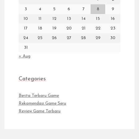
3
4
5
6
7
8
9
10
11
12
13
14
15
16
17
18
19
20
21
22
23
24
25
26
27
28
29
30
31
« Aug
Categories
Berita Terbaru Game
Rekomendasi Game Seru
Review Game Terbaru