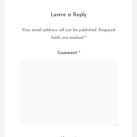
Leave a Reply
Your email address will not be published.
Required
fields are marked
*
Comment
*