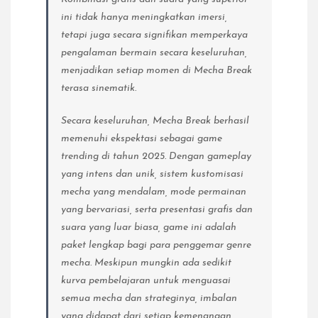
ini tidak hanya meningkatkan imersi,
tetapi juga secara signifikan memperkaya
pengalaman bermain secara keseluruhan,
menjadikan setiap momen di Mecha Break
terasa sinematik.
Secara keseluruhan, Mecha Break berhasil
memenuhi ekspektasi sebagai game
trending di tahun 2025. Dengan gameplay
yang intens dan unik, sistem kustomisasi
mecha yang mendalam, mode permainan
yang bervariasi, serta presentasi grafis dan
suara yang luar biasa, game ini adalah
paket lengkap bagi para penggemar genre
mecha. Meskipun mungkin ada sedikit
kurva pembelajaran untuk menguasai
semua mecha dan strateginya, imbalan
yang didapat dari setiap kemenangan