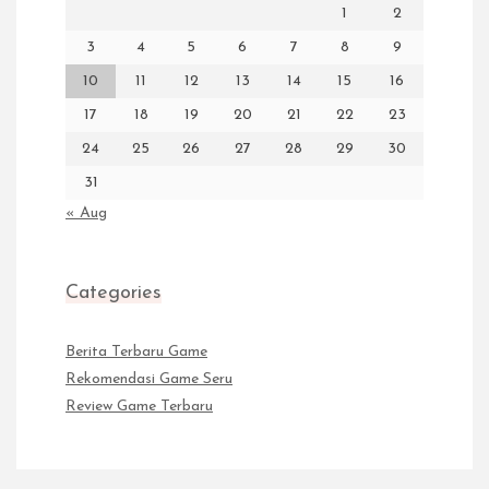
1
2
3
4
5
6
7
8
9
10
11
12
13
14
15
16
17
18
19
20
21
22
23
24
25
26
27
28
29
30
31
« Aug
Categories
Berita Terbaru Game
Rekomendasi Game Seru
Review Game Terbaru