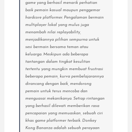
game yang berhasil menarik perhatian
baik pemain kasual maupun penggemar
hardcore platformer. Pengalaman bermain
multiplayer lokal yang mulus juga
menambah nilai replayability,
menjadikannya pilihan sempurna untuk
sesi bermain bersama teman atau
keluarga. Meskipun ada beberapa
tantangan dalam tingkat kesulitan
tertentu yang mungkin membuat frustrasi
beberapa pemain, kurva pembelajarannya
dirancang dengan baik, mendorong
pemain untuk terus mencoba dan
menguasai mekanikanya. Setiap rintangan
yang berhasil dilewati memberikan rasa
pencapaian yang memuaskan, sebuah ciri
khas game platformer terbaik. Donkey
Kong Bananza adalah sebuah perayaan