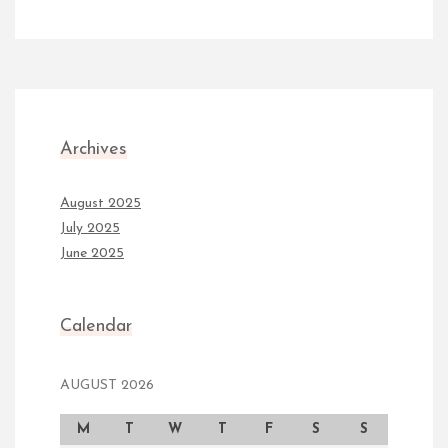
Archives
August 2025
July 2025
June 2025
Calendar
AUGUST 2026
M
T
W
T
F
S
S