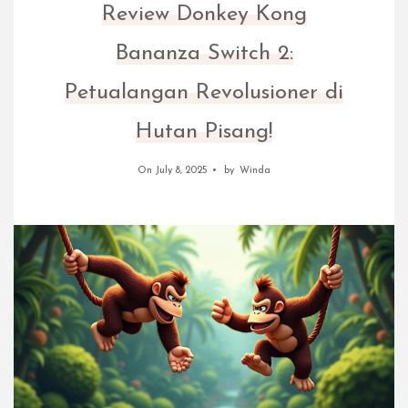
Review Donkey Kong
Bananza Switch 2:
Petualangan Revolusioner di
Hutan Pisang!
On July 8, 2025
by
Winda