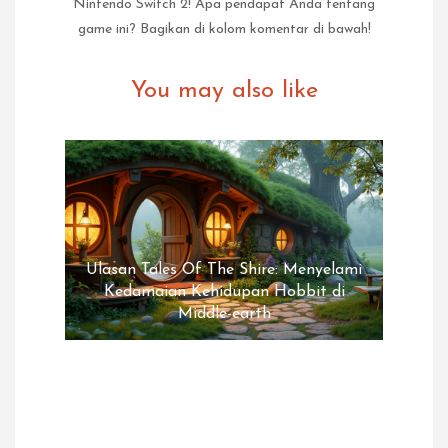
Nintendo Switch 2! Apa pendapat Anda tentang
game ini? Bagikan di kolom komentar di bawah!
You may also like
Ulasan Tales Of The Shire: Menyelami
Kedamaian Kehidupan Hobbit di
Middle-earth