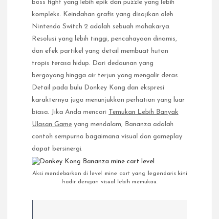
boss fight yang lebih epik dan puzzle yang lebih
kompleks. Keindahan grafis yang disajikan oleh
Nintendo Switch 2 adalah sebuah mahakarya.
Resolusi yang lebih tinggi, pencahayaan dinamis,
dan efek partikel yang detail membuat hutan
tropis terasa hidup. Dari dedaunan yang
bergoyang hingga air terjun yang mengalir deras.
Detail pada bulu Donkey Kong dan ekspresi
karakternya juga menunjukkan perhatian yang luar
biasa. Jika Anda mencari
Temukan Lebih Banyak
Ulasan Game
yang mendalam, Bananza adalah
contoh sempurna bagaimana visual dan gameplay
dapat bersinergi.
Aksi mendebarkan di level mine cart yang legendaris kini
hadir dengan visual lebih memukau.