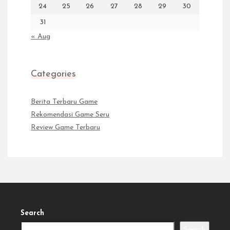
24
25
26
27
28
29
30
31
« Aug
Categories
Berita Terbaru Game
Rekomendasi Game Seru
Review Game Terbaru
Search
Search