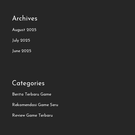
Archives
August 2025
July 2025
June 2025
Categories
Berita Terbaru Game
Rekomendasi Game Seru
Review Game Terbaru