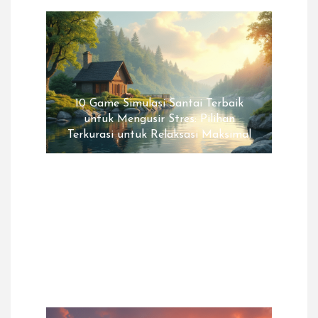
10 Game Simulasi Santai Terbaik
untuk Mengusir Stres: Pilihan
Terkurasi untuk Relaksasi Maksimal
Rekomendasi Game Multiplayer
Kooperatif Terbaik: Mabar Makin
Seru!