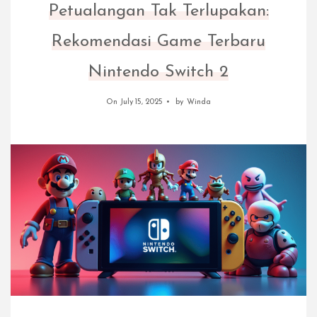
Petualangan Tak Terlupakan:
Rekomendasi Game Terbaru
Nintendo Switch 2
On July 15, 2025
by
Winda