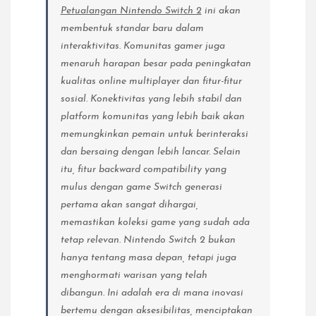
Petualangan Nintendo Switch 2
ini akan
membentuk standar baru dalam
interaktivitas. Komunitas gamer juga
menaruh harapan besar pada peningkatan
kualitas online multiplayer dan fitur-fitur
sosial. Konektivitas yang lebih stabil dan
platform komunitas yang lebih baik akan
memungkinkan pemain untuk berinteraksi
dan bersaing dengan lebih lancar. Selain
itu, fitur backward compatibility yang
mulus dengan game Switch generasi
pertama akan sangat dihargai,
memastikan koleksi game yang sudah ada
tetap relevan. Nintendo Switch 2 bukan
hanya tentang masa depan, tetapi juga
menghormati warisan yang telah
dibangun. Ini adalah era di mana inovasi
bertemu dengan aksesibilitas, menciptakan