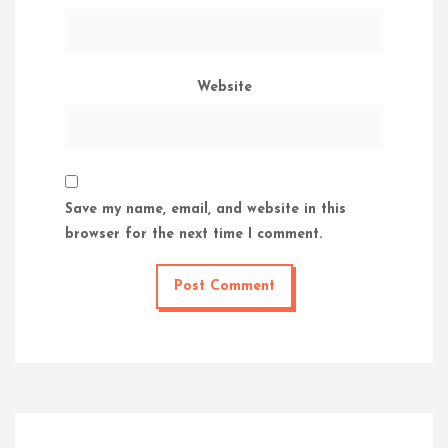
Website
Save my name, email, and website in this
browser for the next time I comment.