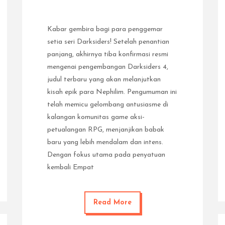
Kabar gembira bagi para penggemar
setia seri Darksiders! Setelah penantian
panjang, akhirnya tiba konfirmasi resmi
mengenai pengembangan Darksiders 4,
judul terbaru yang akan melanjutkan
kisah epik para Nephilim. Pengumuman ini
telah memicu gelombang antusiasme di
kalangan komunitas game aksi-
petualangan RPG, menjanjikan babak
baru yang lebih mendalam dan intens.
Dengan fokus utama pada penyatuan
kembali Empat
Read More