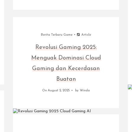
Berita Terbaru Game
Article
Revolusi Gaming 2025:
Menguak Dominasi Cloud
Gaming dan Kecerdasan
Buatan
On August 2, 2025
by
Winda