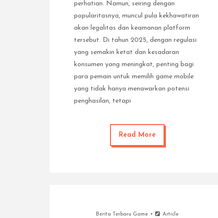
perhatian. Namun, seiring dengan
popularitasnya, muncul pula kekhawatiran
akan legalitas dan keamanan platform
tersebut. Di tahun 2025, dengan regulasi
yang semakin ketat dan kesadaran
konsumen yang meningkat, penting bagi
para pemain untuk memilih game mobile
yang tidak hanya menawarkan potensi
penghasilan, tetapi
Read More
Berita Terbaru Game
Article