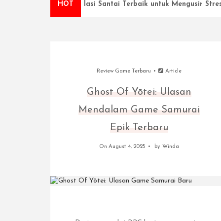
10 Game Simulasi Santai Terbaik untuk Mengusir Stres: Pi
HOT
Review Game Terbaru
Article
Ghost Of Yōtei: Ulasan
Mendalam Game Samurai
Epik Terbaru
On August 4, 2025
by
Winda