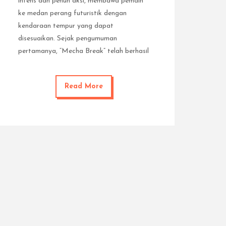
intens dan penuh aksi, membawa pemain
ke medan perang futuristik dengan
kendaraan tempur yang dapat
disesuaikan. Sejak pengumuman
pertamanya, “Mecha Break” telah berhasil
Read More