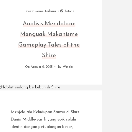
Review Game Terbaru
Article
Analisis Mendalam:
Menguak Mekanisme
Gameplay Tales of the
Shire
On August 2, 2025
by
Winda
Menjelajahi Kehidupan Santai di Shire
Dunia Middle-earth yang epik selalu
identik dengan petualangan besar,