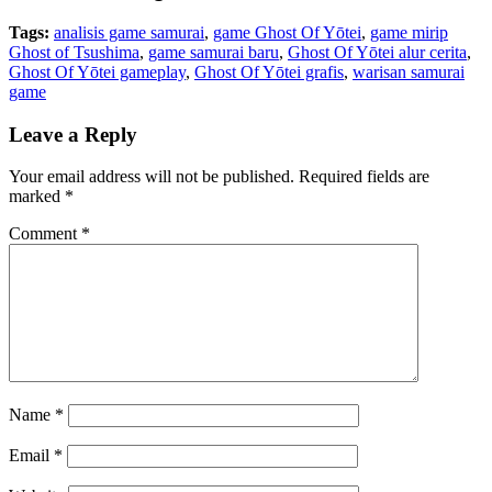
Tags:
analisis game samurai
,
game Ghost Of Yōtei
,
game mirip
Ghost of Tsushima
,
game samurai baru
,
Ghost Of Yōtei alur cerita
,
Ghost Of Yōtei gameplay
,
Ghost Of Yōtei grafis
,
warisan samurai
game
Leave a Reply
Your email address will not be published.
Required fields are
marked
*
Comment
*
Name
*
Email
*