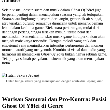
Atmosfer
Selain visual, desain suara dan musik dalam
Ghost Of Yōtei
juga
berperan penting dalam menciptakan suasana yang tak terlupakan.
Suara-suara lingkungan, seperti deru angin, gemericik air sungai,
atau teriakan burung, semuanya dirancang untuk menarik pemain
lebih dalam ke dunia game. Efek suara pertarungan, mulai dari
dentingan pedang hingga teriakan musuh, terasa berat dan
memuaskan. Sementara itu, skor musik game ini diperkirakan akan
menjadi mahakarya tersendiri. Dengan melodi yang epik dan
emosional yang meningkatkan intensitas pertarungan dan momen-
momen naratif yang menyentuh. Kombinasi visual dan audio yang
harmonis ini menjadikan
Ghost Of Yōtei
bukan hanya sebuah game.
Tetapi juga sebuah pengalaman sinematik yang akan memanjakan
indra.
Hutan bunga sakura yang menakjubkan dengan arsitektur Jepang kuno.
Warisan Samurai dan Pro-Kontra: Posisi
Ghost Of Yōtei di Genre