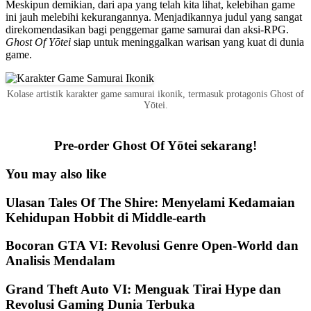
Meskipun demikian, dari apa yang telah kita lihat, kelebihan game
ini jauh melebihi kekurangannya. Menjadikannya judul yang sangat
direkomendasikan bagi penggemar game samurai dan aksi-RPG.
Ghost Of Yōtei
siap untuk meninggalkan warisan yang kuat di dunia
game.
Kolase artistik karakter game samurai ikonik, termasuk protagonis Ghost of
Yōtei.
Pre-order Ghost Of Yōtei sekarang!
You may also like
Ulasan Tales Of The Shire: Menyelami Kedamaian
Kehidupan Hobbit di Middle-earth
Bocoran GTA VI: Revolusi Genre Open-World dan
Analisis Mendalam
Grand Theft Auto VI: Menguak Tirai Hype dan
Revolusi Gaming Dunia Terbuka