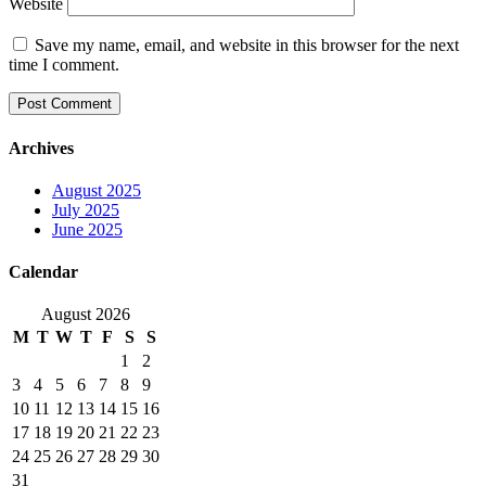
Website
Save my name, email, and website in this browser for the next
time I comment.
Archives
August 2025
July 2025
June 2025
Calendar
August 2026
M
T
W
T
F
S
S
1
2
3
4
5
6
7
8
9
10
11
12
13
14
15
16
17
18
19
20
21
22
23
24
25
26
27
28
29
30
31