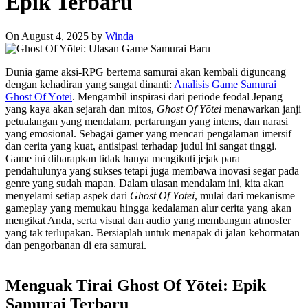
Epik Terbaru
On August 4, 2025
by
Winda
Dunia game aksi-RPG bertema samurai akan kembali diguncang
dengan kehadiran yang sangat dinanti:
Analisis Game Samurai
Ghost Of Yōtei
. Mengambil inspirasi dari periode feodal Jepang
yang kaya akan sejarah dan mitos,
Ghost Of Yōtei
menawarkan janji
petualangan yang mendalam, pertarungan yang intens, dan narasi
yang emosional. Sebagai gamer yang mencari pengalaman imersif
dan cerita yang kuat, antisipasi terhadap judul ini sangat tinggi.
Game ini diharapkan tidak hanya mengikuti jejak para
pendahulunya yang sukses tetapi juga membawa inovasi segar pada
genre yang sudah mapan. Dalam ulasan mendalam ini, kita akan
menyelami setiap aspek dari
Ghost Of Yōtei
, mulai dari mekanisme
gameplay yang memukau hingga kedalaman alur cerita yang akan
mengikat Anda, serta visual dan audio yang membangun atmosfer
yang tak terlupakan. Bersiaplah untuk menapak di jalan kehormatan
dan pengorbanan di era samurai.
Menguak Tirai Ghost Of Yōtei: Epik
Samurai Terbaru