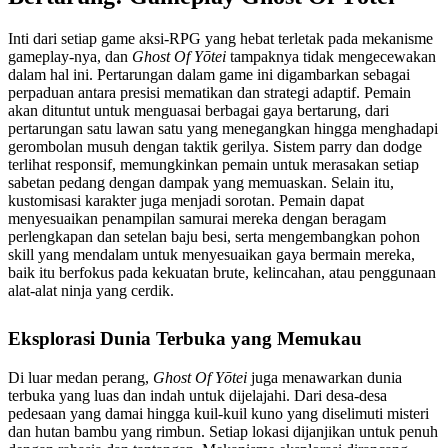
Inti dari setiap game aksi-RPG yang hebat terletak pada mekanisme
gameplay-nya, dan
Ghost Of Yōtei
tampaknya tidak mengecewakan
dalam hal ini. Pertarungan dalam game ini digambarkan sebagai
perpaduan antara presisi mematikan dan strategi adaptif. Pemain
akan dituntut untuk menguasai berbagai gaya bertarung, dari
pertarungan satu lawan satu yang menegangkan hingga menghadapi
gerombolan musuh dengan taktik gerilya. Sistem parry dan dodge
terlihat responsif, memungkinkan pemain untuk merasakan setiap
sabetan pedang dengan dampak yang memuaskan. Selain itu,
kustomisasi karakter juga menjadi sorotan. Pemain dapat
menyesuaikan penampilan samurai mereka dengan beragam
perlengkapan dan setelan baju besi, serta mengembangkan pohon
skill yang mendalam untuk menyesuaikan gaya bermain mereka,
baik itu berfokus pada kekuatan brute, kelincahan, atau penggunaan
alat-alat ninja yang cerdik.
Eksplorasi Dunia Terbuka yang Memukau
Di luar medan perang,
Ghost Of Yōtei
juga menawarkan dunia
terbuka yang luas dan indah untuk dijelajahi. Dari desa-desa
pedesaan yang damai hingga kuil-kuil kuno yang diselimuti misteri
dan hutan bambu yang rimbun. Setiap lokasi dijanjikan untuk penuh