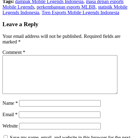
Tags:
dampak Mobile Legends Indonesia
,
masa depan esports
Mobile Legends
,
perkembangan esports MLBB
,
statistik Mobile
Legends Indonesia
,
Tren Esports Mobile Legends Indonesia
Leave a Reply
Your email address will not be published.
Required fields are
marked
*
Comment
*
Name
*
Email
*
Website
Save my name, email, and website in this browser for the next