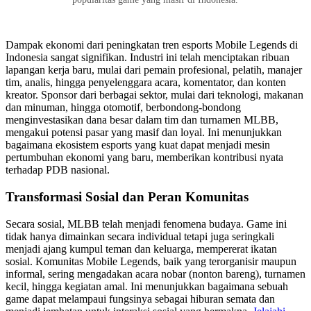
Dampak ekonomi dari peningkatan tren esports Mobile Legends di
Indonesia sangat signifikan. Industri ini telah menciptakan ribuan
lapangan kerja baru, mulai dari pemain profesional, pelatih, manajer
tim, analis, hingga penyelenggara acara, komentator, dan konten
kreator. Sponsor dari berbagai sektor, mulai dari teknologi, makanan
dan minuman, hingga otomotif, berbondong-bondong
menginvestasikan dana besar dalam tim dan turnamen MLBB,
mengakui potensi pasar yang masif dan loyal. Ini menunjukkan
bagaimana ekosistem esports yang kuat dapat menjadi mesin
pertumbuhan ekonomi yang baru, memberikan kontribusi nyata
terhadap PDB nasional.
Transformasi Sosial dan Peran Komunitas
Secara sosial, MLBB telah menjadi fenomena budaya. Game ini
tidak hanya dimainkan secara individual tetapi juga seringkali
menjadi ajang kumpul teman dan keluarga, mempererat ikatan
sosial. Komunitas Mobile Legends, baik yang terorganisir maupun
informal, sering mengadakan acara nobar (nonton bareng), turnamen
kecil, hingga kegiatan amal. Ini menunjukkan bagaimana sebuah
game dapat melampaui fungsinya sebagai hiburan semata dan