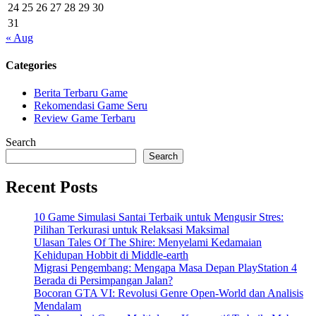
24
25
26
27
28
29
30
31
« Aug
Categories
Berita Terbaru Game
Rekomendasi Game Seru
Review Game Terbaru
Search
Search
Recent Posts
10 Game Simulasi Santai Terbaik untuk Mengusir Stres:
Pilihan Terkurasi untuk Relaksasi Maksimal
Ulasan Tales Of The Shire: Menyelami Kedamaian
Kehidupan Hobbit di Middle-earth
Migrasi Pengembang: Mengapa Masa Depan PlayStation 4
Berada di Persimpangan Jalan?
Bocoran GTA VI: Revolusi Genre Open-World dan Analisis
Mendalam