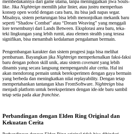
membedakannya dari game utama, tanpa meninggalkan jiwa Souls-
like. Jika
Nightreign
memilih jalur linier, atau justru memperluas
konsep open world dengan cara baru, itu bisa jadi napas segar.
Misalnya, sistem pertarungan bisa lebih menonjolkan mekanik baru
seperti “Shadow Combat” atau “Dream Weaving” yang menggali
lore tersembunyi dari Lands Between. Eksplorasi area baru, teka-
teki lingkungan yang lebih rumit, atau elemen stealth yang terasa
signifikan, bisa menambah kedalaman pengalaman bermain.
Pengembangan karakter dan sistem progresi juga bisa melihat
pembaruan. Bayangkan jika
Nightreign
memperkenalkan faksi-faksi
baru dengan pohon skill unik, atau sistem
covenant
yang lebih
dinamis yang secara langsung mempengaruhi alur cerita. Hal ini
akan mendorong pemain untuk bereksperimen dengan gaya bermain
yang berbeda dan meningkatkan nilai replayability. Dengan tetap
mempertahankan tantangan khas FromSoftware.
Nightreign
bisa
menjadi platform untuk bereksperimen dengan ide-ide baru sambil
tetap setia pada akar
franchise
.
Perbandingan dengan Elden Ring Original dan
Kekuatan Cerita