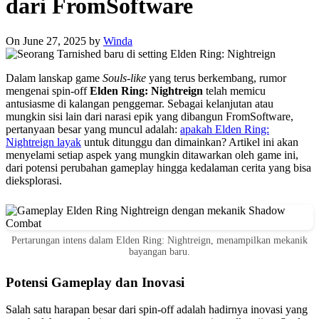
dari FromSoftware
On June 27, 2025
by
Winda
Dalam lanskap game
Souls-like
yang terus berkembang, rumor
mengenai spin-off
Elden Ring: Nightreign
telah memicu
antusiasme di kalangan penggemar. Sebagai kelanjutan atau
mungkin sisi lain dari narasi epik yang dibangun FromSoftware,
pertanyaan besar yang muncul adalah:
apakah Elden Ring:
Nightreign layak
untuk ditunggu dan dimainkan? Artikel ini akan
menyelami setiap aspek yang mungkin ditawarkan oleh game ini,
dari potensi perubahan gameplay hingga kedalaman cerita yang bisa
dieksplorasi.
Pertarungan intens dalam Elden Ring: Nightreign, menampilkan mekanik
bayangan baru.
Potensi Gameplay dan Inovasi
Salah satu harapan besar dari spin-off adalah hadirnya inovasi yang