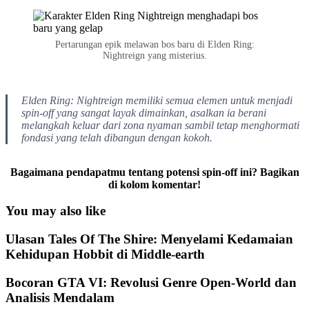
Pertarungan epik melawan bos baru di Elden Ring:
Nightreign yang misterius.
Elden Ring: Nightreign
memiliki semua elemen untuk menjadi
spin-off yang sangat layak dimainkan, asalkan ia berani
melangkah keluar dari zona nyaman sambil tetap menghormati
fondasi yang telah dibangun dengan kokoh.
Bagaimana pendapatmu tentang potensi spin-off ini? Bagikan
di kolom komentar!
You may also like
Ulasan Tales Of The Shire: Menyelami Kedamaian
Kehidupan Hobbit di Middle-earth
Bocoran GTA VI: Revolusi Genre Open-World dan
Analisis Mendalam