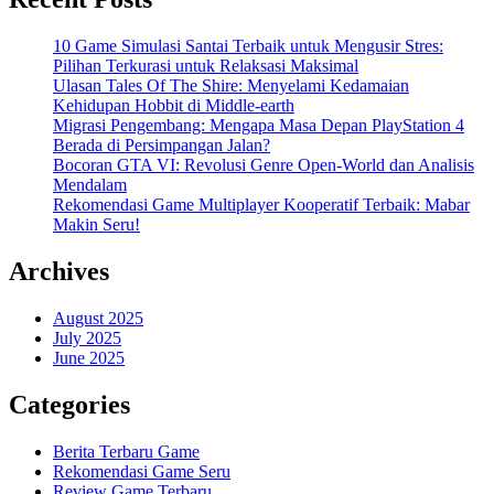
10 Game Simulasi Santai Terbaik untuk Mengusir Stres:
Pilihan Terkurasi untuk Relaksasi Maksimal
Ulasan Tales Of The Shire: Menyelami Kedamaian
Kehidupan Hobbit di Middle-earth
Migrasi Pengembang: Mengapa Masa Depan PlayStation 4
Berada di Persimpangan Jalan?
Bocoran GTA VI: Revolusi Genre Open-World dan Analisis
Mendalam
Rekomendasi Game Multiplayer Kooperatif Terbaik: Mabar
Makin Seru!
Archives
August 2025
July 2025
June 2025
Categories
Berita Terbaru Game
Rekomendasi Game Seru
Review Game Terbaru