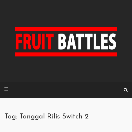
Skip
to
content
Tag: Tanggal Rilis Switch 2