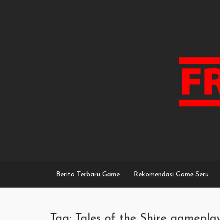
Skip
to
content
Berita Terbaru Game
Rekomendasi Game Seru
Tag: Tales of the Shire gamepla