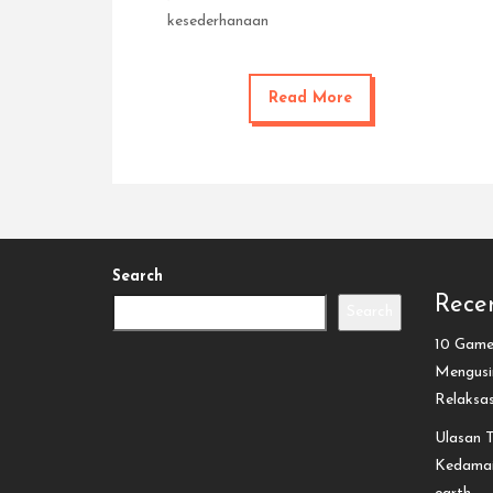
kesederhanaan
Read More
Search
Recen
Search
10 Game 
Mengusir
Relaksa
Ulasan T
Kedamai