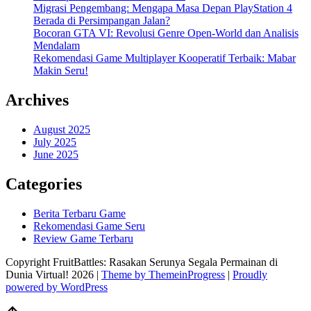
Migrasi Pengembang: Mengapa Masa Depan PlayStation 4
Berada di Persimpangan Jalan?
Bocoran GTA VI: Revolusi Genre Open-World dan Analisis
Mendalam
Rekomendasi Game Multiplayer Kooperatif Terbaik: Mabar
Makin Seru!
Archives
August 2025
July 2025
June 2025
Categories
Berita Terbaru Game
Rekomendasi Game Seru
Review Game Terbaru
Copyright FruitBattles: Rasakan Serunya Segala Permainan di
Dunia Virtual! 2026 |
Theme by ThemeinProgress
|
Proudly
powered by WordPress