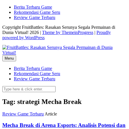
Skip
Berita Terbaru Game
to
Rekomendasi Game Seru
content
Review Game Terbaru
Copyright FruitBattles: Rasakan Serunya Segala Permainan di
Dunia Virtual! 2026 |
Theme by ThemeinProgress
|
Proudly
powered by WordPress
Menu
Berita Terbaru Game
Rekomendasi Game Seru
Review Game Terbaru
Tag: strategi Mecha Break
Review Game Terbaru
Article
Mecha Break di Arena Esports: Analisis Potensi dan