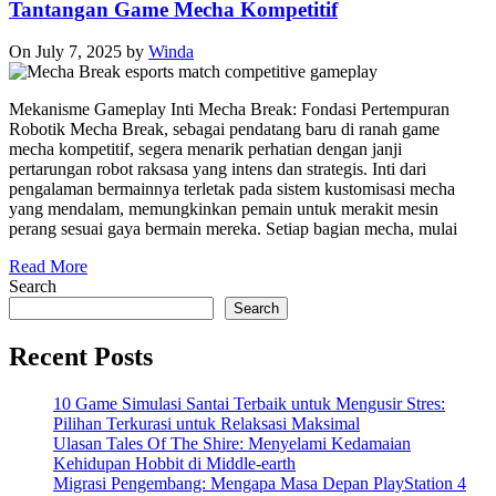
Tantangan Game Mecha Kompetitif
On July 7, 2025
by
Winda
Mekanisme Gameplay Inti Mecha Break: Fondasi Pertempuran
Robotik Mecha Break, sebagai pendatang baru di ranah game
mecha kompetitif, segera menarik perhatian dengan janji
pertarungan robot raksasa yang intens dan strategis. Inti dari
pengalaman bermainnya terletak pada sistem kustomisasi mecha
yang mendalam, memungkinkan pemain untuk merakit mesin
perang sesuai gaya bermain mereka. Setiap bagian mecha, mulai
Read More
Search
Search
Recent Posts
10 Game Simulasi Santai Terbaik untuk Mengusir Stres:
Pilihan Terkurasi untuk Relaksasi Maksimal
Ulasan Tales Of The Shire: Menyelami Kedamaian
Kehidupan Hobbit di Middle-earth
Migrasi Pengembang: Mengapa Masa Depan PlayStation 4