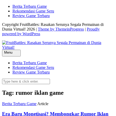
Skip
Berita Terbaru Game
to
Rekomendasi Game Seru
content
Review Game Terbaru
Copyright FruitBattles: Rasakan Serunya Segala Permainan di
Dunia Virtual! 2026 |
Theme by ThemeinProgress
|
Proudly
powered by WordPress
Menu
Berita Terbaru Game
Rekomendasi Game Seru
Review Game Terbaru
Tag: rumor iklan game
Berita Terbaru Game
Article
Era Baru Monetisasi? Membongkar Rumor Iklan