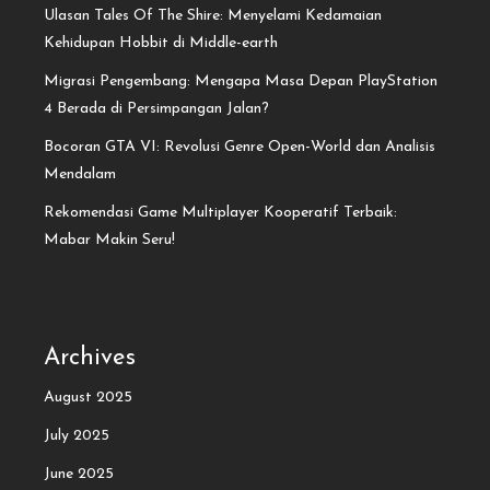
Ulasan Tales Of The Shire: Menyelami Kedamaian
Kehidupan Hobbit di Middle-earth
Migrasi Pengembang: Mengapa Masa Depan PlayStation
4 Berada di Persimpangan Jalan?
Bocoran GTA VI: Revolusi Genre Open-World dan Analisis
Mendalam
Rekomendasi Game Multiplayer Kooperatif Terbaik:
Mabar Makin Seru!
Archives
August 2025
July 2025
June 2025