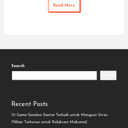
Read More
Search
Search
Recent Posts
10 Game Simulasi Santai Terbaik untuk Mengusir Stres:
Pilihan Terkurasi untuk Relaksasi Maksimal