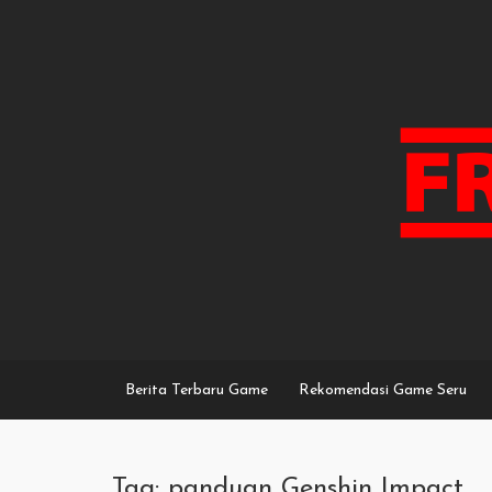
Skip
to
content
Berita Terbaru Game
Rekomendasi Game Seru
Tag: panduan Genshin Impact