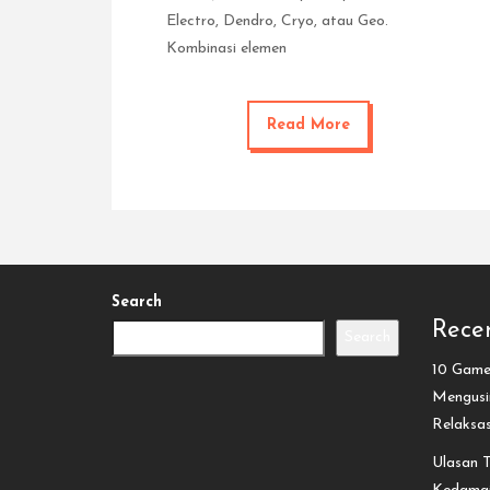
Electro, Dendro, Cryo, atau Geo.
Kombinasi elemen
Read More
Search
Recen
Search
10 Game 
Mengusir
Relaksa
Ulasan T