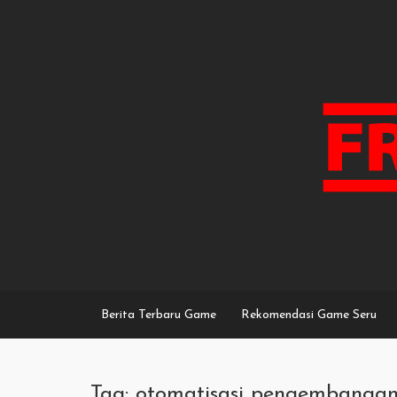
Skip
to
content
Berita Terbaru Game
Rekomendasi Game Seru
Tag: otomatisasi pengembanga