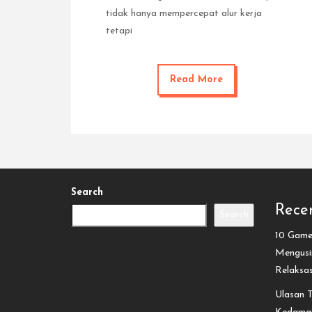
tidak hanya mempercepat alur kerja
tetapi
Read More
Search
Recen
Search
10 Game 
Mengusir
Relaksa
Ulasan T