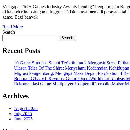
Mengapa TIGA Games Industry Awards Penting? Penghargaan Bergengs
di kalender industri game Inggris. Tidak hanya menjadi perayaan ta
game. Bagi banyak
Read More
Search
Search
Recent Posts
10 Game Simulasi Santai Terbaik untuk Mengusir Stres: Piliha
Ulasan Tales Of The Shire: Menyelami Kedamaian Kehidupan 
Migrasi Pengembang: Mengapa Masa Depan PlayStation 4 Bera
Bocoran GTA VI: Revolusi Genre Open-World dan Analisis 
Rekomendasi Game Multiplayer Kooperatif Terbaik: Mabar Ma
Archives
August 2025
July 2025
June 2025