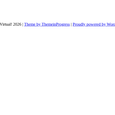
Virtual! 2026 |
Theme by ThemeinProgress
|
Proudly powered by Wor