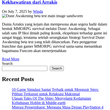
Kekhawatiran dari Arrakis
On July 7, 2025
by
Winda
Dunia Arrakis yang kejam dan mempesona akan segera hadir dalam
bentuk MMORPG survival melalui Dune: Awakening. Sebagai
salah satu IP fiksi ilmiah paling ikonik, ekspektasi terhadap game ini
sangat tinggi, terutama setelah serangkaian Strategi Survival Dune:
Awakening beta test yang telah diluncurkan. Para penggemar
franchise dan gamer MMORPG survival sama-sama menantikan
bagaimana Funcom akan menerjemahkan
Read More
Search
Search
Recent Posts
10 Game Simulasi Santai Terbaik untuk Mengusir Stres:
Pilihan Terkurasi untuk Relaksasi Maksimal
Ulasan Tales Of The Shire: Menyelami Kedamaian
Kehidupan Hobbit di Middle-earth
Migrasi Pengembang: Mengapa Masa Depan PlayStation 4