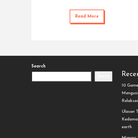
Read More
Search
Recen
Search
10 Game 
Mengusir
Relaksa
Ulasan T
Kedamai
earth
Migrasi