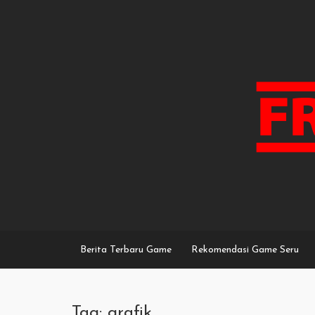
Skip
to
content
Berita Terbaru Game
Rekomendasi Game Seru
Tag: grafik