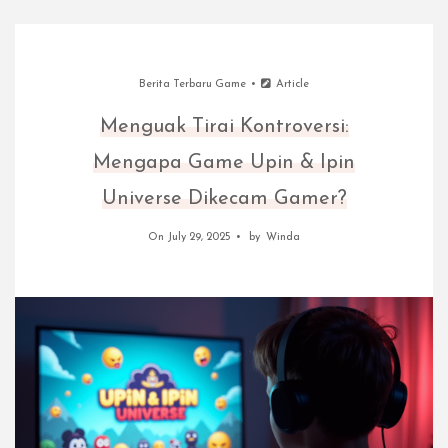
Berita Terbaru Game
Article
Menguak Tirai Kontroversi:
Mengapa Game Upin & Ipin
Universe Dikecam Gamer?
On July 29, 2025
by
Winda