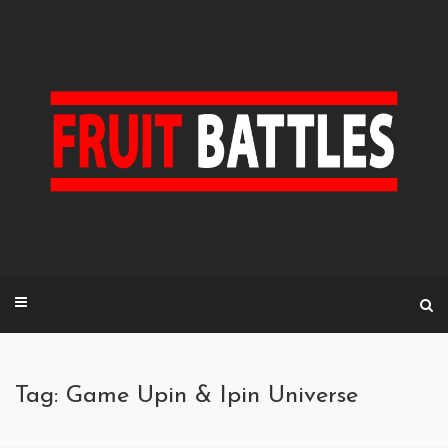
Skip
to
content
Tag: Game Upin & Ipin Universe