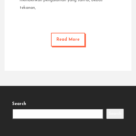
memberikan pengalaman yang santai, bebas
tekanan,
Read More
Search
Search