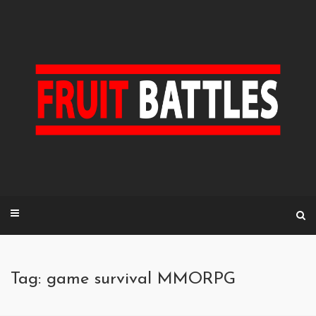
Skip
to
content
Tag: game survival MMORPG