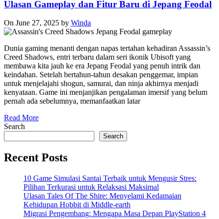
Ulasan Gameplay dan Fitur Baru di Jepang Feodal
On June 27, 2025
by
Winda
Dunia gaming menanti dengan napas tertahan kehadiran Assassin’s
Creed Shadows, entri terbaru dalam seri ikonik Ubisoft yang
membawa kita jauh ke era Jepang Feodal yang penuh intrik dan
keindahan. Setelah bertahun-tahun desakan penggemar, impian
untuk menjelajahi shogun, samurai, dan ninja akhirnya menjadi
kenyataan. Game ini menjanjikan pengalaman imersif yang belum
pernah ada sebelumnya, memanfaatkan latar
Read More
Search
Search
Recent Posts
10 Game Simulasi Santai Terbaik untuk Mengusir Stres:
Pilihan Terkurasi untuk Relaksasi Maksimal
Ulasan Tales Of The Shire: Menyelami Kedamaian
Kehidupan Hobbit di Middle-earth
Migrasi Pengembang: Mengapa Masa Depan PlayStation 4