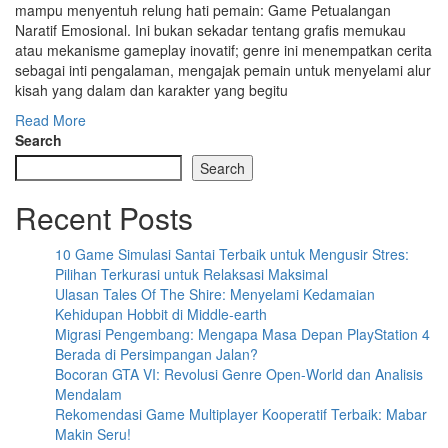
mampu menyentuh relung hati pemain: Game Petualangan
Naratif Emosional. Ini bukan sekadar tentang grafis memukau
atau mekanisme gameplay inovatif; genre ini menempatkan cerita
sebagai inti pengalaman, mengajak pemain untuk menyelami alur
kisah yang dalam dan karakter yang begitu
Read More
Search
Search
Recent Posts
10 Game Simulasi Santai Terbaik untuk Mengusir Stres:
Pilihan Terkurasi untuk Relaksasi Maksimal
Ulasan Tales Of The Shire: Menyelami Kedamaian
Kehidupan Hobbit di Middle-earth
Migrasi Pengembang: Mengapa Masa Depan PlayStation 4
Berada di Persimpangan Jalan?
Bocoran GTA VI: Revolusi Genre Open-World dan Analisis
Mendalam
Rekomendasi Game Multiplayer Kooperatif Terbaik: Mabar
Makin Seru!