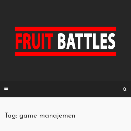
Skip
to
content
Tag: game manajemen