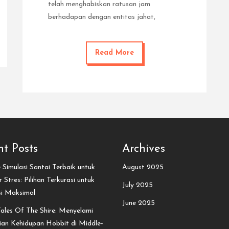
telah menghabiskan ratusan jam
berhadapan dengan entitas jahat,
Read More
t Posts
Archives
Simulasi Santai Terbaik untuk
August 2025
 Stres: Pilihan Terkurasi untuk
July 2025
si Maksimal
June 2025
ales Of The Shire: Menyelami
an Kehidupan Hobbit di Middle-