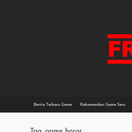
Skip
to
content
Berita Terbaru Game
Rekomendasi Game Seru
Tag: game horor