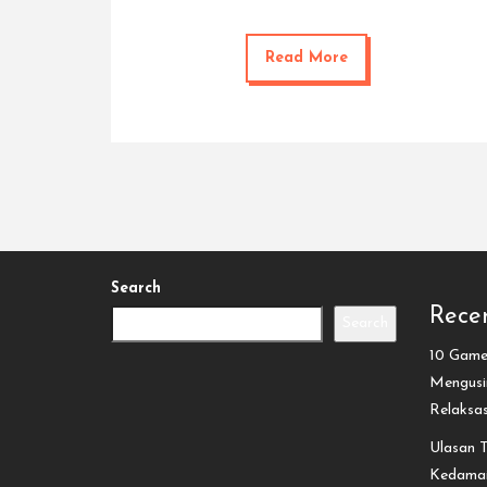
Read More
Search
Recen
Search
10 Game 
Mengusir
Relaksa
Ulasan T
Kedamai