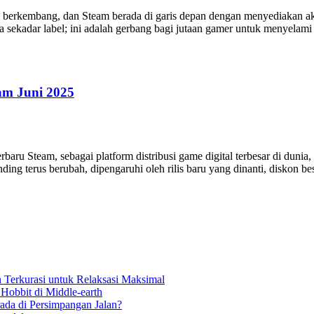
erkembang, dan Steam berada di garis depan dengan menyediakan akse
 sekadar label; ini adalah gerbang bagi jutaan gamer untuk menyelami
eam Juni 2025
ru Steam, sebagai platform distribusi game digital terbesar di dunia
ding terus berubah, dipengaruhi oleh rilis baru yang dinanti, diskon b
n Terkurasi untuk Relaksasi Maksimal
Hobbit di Middle-earth
da di Persimpangan Jalan?