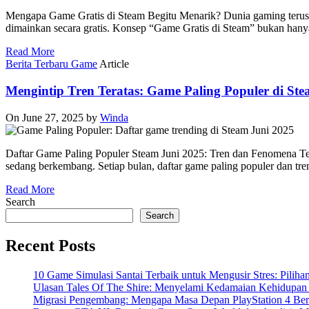
Mengapa Game Gratis di Steam Begitu Menarik? Dunia gaming terus b
dimainkan secara gratis. Konsep “Game Gratis di Steam” bukan hanya
Read More
Berita Terbaru Game
Article
Mengintip Tren Teratas: Game Paling Populer di St
On June 27, 2025
by
Winda
Daftar Game Paling Populer Steam Juni 2025: Tren dan Fenomena Terba
sedang berkembang. Setiap bulan, daftar game paling populer dan tren
Read More
Search
Search
Recent Posts
10 Game Simulasi Santai Terbaik untuk Mengusir Stres: Piliha
Ulasan Tales Of The Shire: Menyelami Kedamaian Kehidupan 
Migrasi Pengembang: Mengapa Masa Depan PlayStation 4 Bera