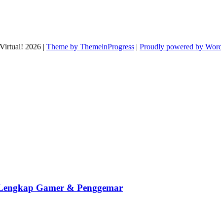
Virtual! 2026 |
Theme by ThemeinProgress
|
Proudly powered by Wor
n Lengkap Gamer & Penggemar