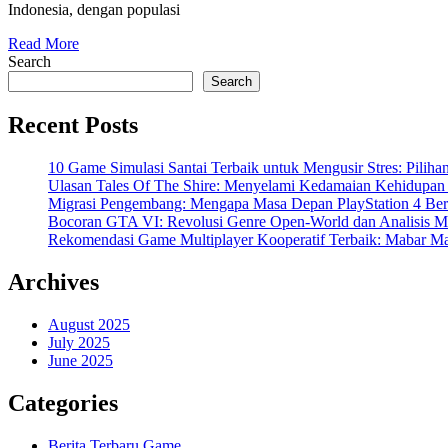
Indonesia, dengan populasi
Read More
Search
Search
Recent Posts
10 Game Simulasi Santai Terbaik untuk Mengusir Stres: Piliha
Ulasan Tales Of The Shire: Menyelami Kedamaian Kehidupan 
Migrasi Pengembang: Mengapa Masa Depan PlayStation 4 Bera
Bocoran GTA VI: Revolusi Genre Open-World dan Analisis 
Rekomendasi Game Multiplayer Kooperatif Terbaik: Mabar Ma
Archives
August 2025
July 2025
June 2025
Categories
Berita Terbaru Game