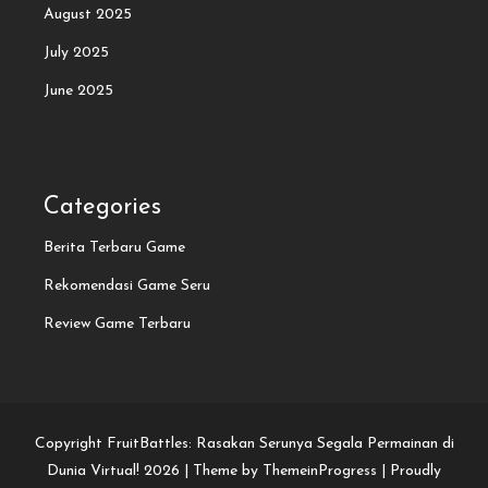
August 2025
July 2025
June 2025
Categories
Berita Terbaru Game
Rekomendasi Game Seru
Review Game Terbaru
Copyright FruitBattles: Rasakan Serunya Segala Permainan di
Dunia Virtual! 2026 |
Theme by ThemeinProgress
|
Proudly