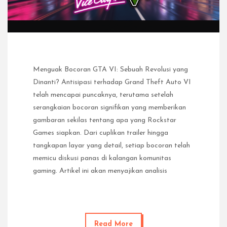
Menguak Bocoran GTA VI: Sebuah Revolusi yang
Dinanti? Antisipasi terhadap Grand Theft Auto VI
telah mencapai puncaknya, terutama setelah
serangkaian bocoran signifikan yang memberikan
gambaran sekilas tentang apa yang Rockstar
Games siapkan. Dari cuplikan trailer hingga
tangkapan layar yang detail, setiap bocoran telah
memicu diskusi panas di kalangan komunitas
gaming. Artikel ini akan menyajikan analisis
Read More