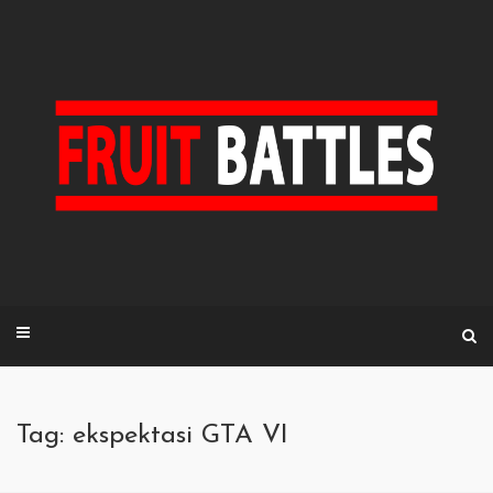
Skip
to
content
Tag: ekspektasi GTA VI