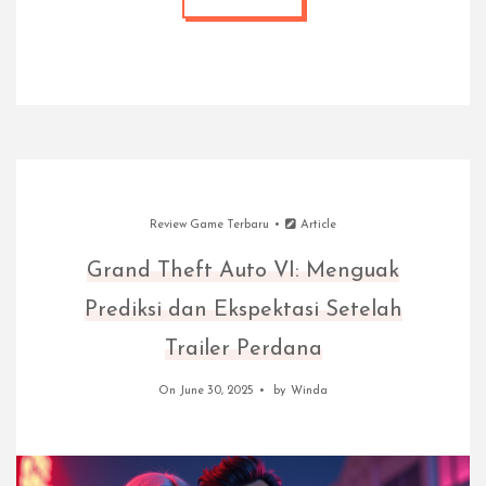
Review Game Terbaru
Article
Grand Theft Auto VI: Menguak
Prediksi dan Ekspektasi Setelah
Trailer Perdana
On June 30, 2025
by
Winda