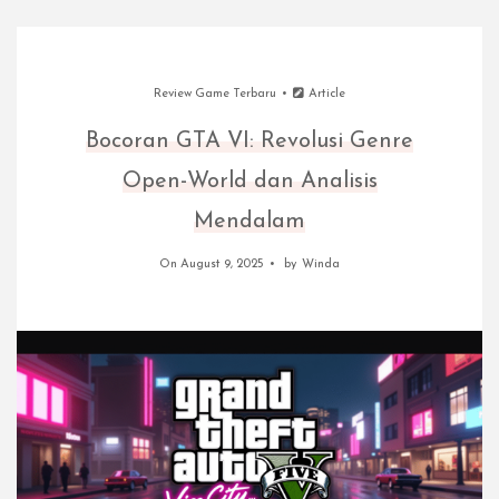
Review Game Terbaru
Article
Bocoran GTA VI: Revolusi Genre
Open-World dan Analisis
Mendalam
On August 9, 2025
by
Winda