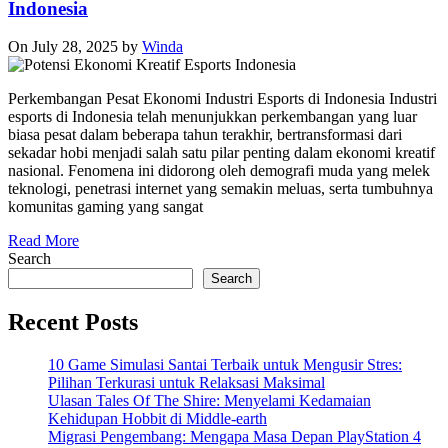
Indonesia
On July 28, 2025
by
Winda
Perkembangan Pesat Ekonomi Industri Esports di Indonesia Industri
esports di Indonesia telah menunjukkan perkembangan yang luar
biasa pesat dalam beberapa tahun terakhir, bertransformasi dari
sekadar hobi menjadi salah satu pilar penting dalam ekonomi kreatif
nasional. Fenomena ini didorong oleh demografi muda yang melek
teknologi, penetrasi internet yang semakin meluas, serta tumbuhnya
komunitas gaming yang sangat
Read More
Search
Search
Recent Posts
10 Game Simulasi Santai Terbaik untuk Mengusir Stres:
Pilihan Terkurasi untuk Relaksasi Maksimal
Ulasan Tales Of The Shire: Menyelami Kedamaian
Kehidupan Hobbit di Middle-earth
Migrasi Pengembang: Mengapa Masa Depan PlayStation 4