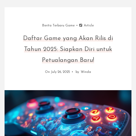
Berita Terbaru Game
Article
Daftar Game yang Akan Rilis di
Tahun 2025: Siapkan Diri untuk
Petualangan Baru!
On July 26, 2025
by
Winda